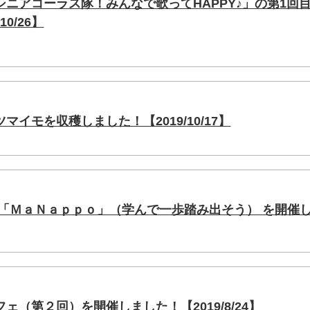
ニアコーラス隊！みんなで歌ってHAPPY♪」の第1回
0/26】
イモを収穫しました！【2019/10/17】
 「ＭａＮａｐｐｏ」（学んで一歩踏み出そう） を開催
ェ（第２回）を開催しました！【2019/8/24】