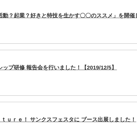
活動？起業？好きと特技を生かす〇〇のススメ」を開催
プ研修 報告会を行いました！【2019/12/5】
ｕｔｕｒｅ！ サンクスフェスタに ブース出展しました！