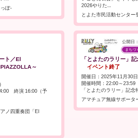
2026やりた...
っぽ-
とよた市民活動センター
公開日：
まちづ
ート／El
「とよたのラリー」記念特
PIAZZOLLA～
イベント終了
開催日：2025年11月30
開催時間：22:00～23:59
日）
「とよたのラリー」記念特
:00 終演 16:00（予
アマチュア無線サポータ
アノ四重奏団「El