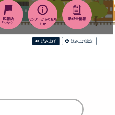
広報紙
助成金情報
センターからのお知
「つなぐ」
らせ
読み上げ
読み上げ設定