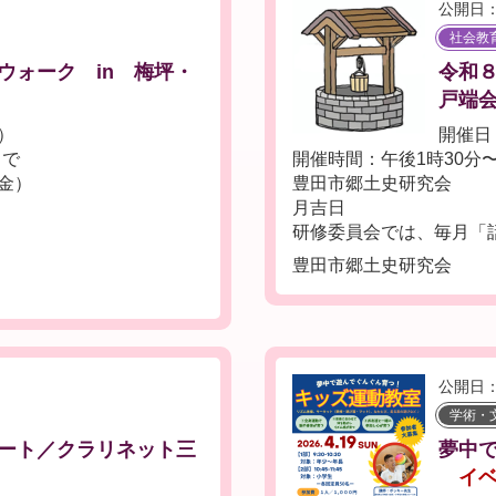
公開日：
社会教
ウォーク in 梅坪・
令和８
戸端
土）
開催日
まで
開催時間：午後1時30分〜
（金）
豊田市郷土
月吉日
研修委員会では、毎月「話.
豊田市郷土史研究会
公開日：
学術・
ート／クラリネット三
夢中
イ