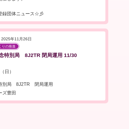
登録団体ニュース☆彡
2025年11月26日
くりの推進
別局 8J2TR 閉局運用 11/30
日（日）
別局 8J2TR 閉局運用
ーズ豊田