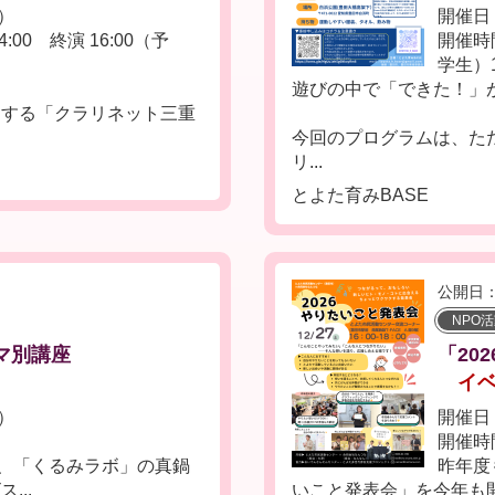
日）
開催日：
:00 終演 16:00（予
開催時
学生）1
遊びの中で「できた！」
スする「クラリネット三重
今回のプログラムは、た
リ...
とよた育みBASE
公開日：
NPO
ーマ別講座
「20
イ
土）
開催日：
開催時間
は、「くるみラボ」の真鍋
昨年度
..
いこと発表会」を今年も