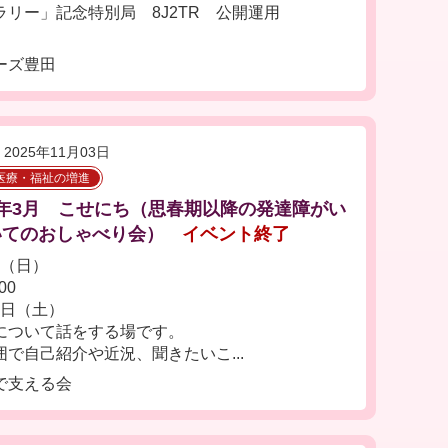
たのラリー」記念特別局 8J2TR 公開運用
ーズ豊田
2025年11月03日
医療・福祉の増進
年3月 こせにち（思春期以降の発達障がい
いてのおしゃべり会）
イベント終了
日（日）
00
4日（土）
について話をする場です。
で自己紹介や近況、聞きたいこ...
で支える会