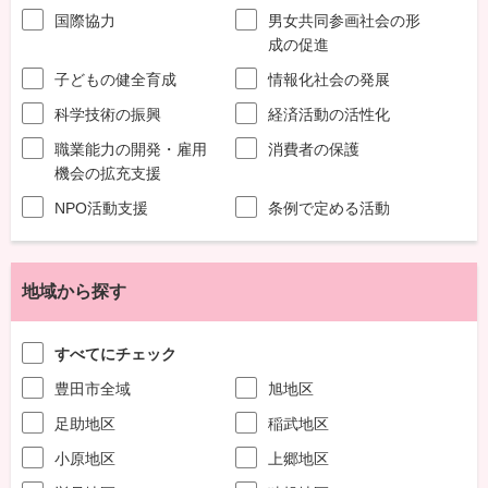
国際協力
男女共同参画社会の形
成の促進
子どもの健全育成
情報化社会の発展
科学技術の振興
経済活動の活性化
職業能力の開発・雇用
消費者の保護
機会の拡充支援
NPO活動支援
条例で定める活動
地域から探す
すべてにチェック
豊田市全域
旭地区
足助地区
稲武地区
小原地区
上郷地区