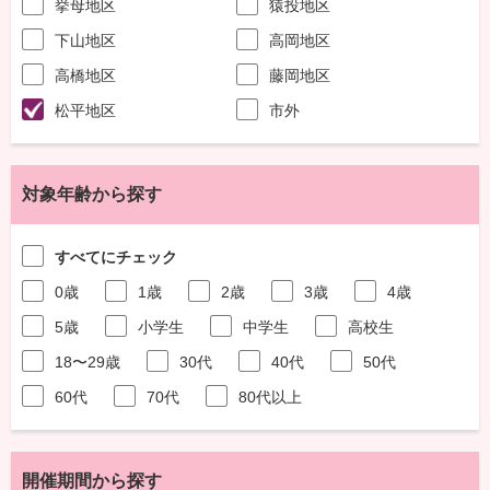
挙母地区
猿投地区
下山地区
高岡地区
高橋地区
藤岡地区
松平地区
市外
対象年齢から探す
すべてにチェック
0歳
1歳
2歳
3歳
4歳
5歳
小学生
中学生
高校生
18〜29歳
30代
40代
50代
60代
70代
80代以上
開催期間から探す