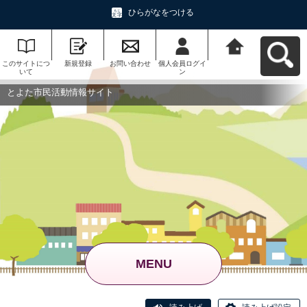
ひらがなをつける
このサイトにつ
新規登録
お問い合わせ
個人会員ログイ
とよた市民活動
いて
ン
情報サイトへ戻
る
とよた市民活動情報サイト
MENU