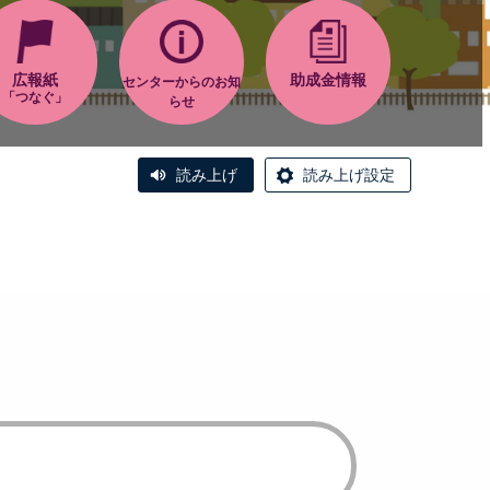
広報紙
助成金情報
センターからのお知
「つなぐ」
らせ
読み上げ
読み上げ設定