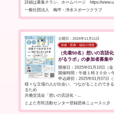
詳細は募集チラシ、ホームページ https://www.umets
一般社団法人 梅坪・浄水スポーツクラブ
公開日：2024年11月11日
保健・医療・福祉の増進
（先着50名）想いの言語
がるラボ」の参加者募集中
開催日：2025年01月10日（
開催時間：午後１時３０分～
申込締切：2025年01月07日
様々な立場の人が出会い、つながることのでき
るため
共働交流会「想いの言語化・...
とよた市民活動センター登録団体ニュース☆彡