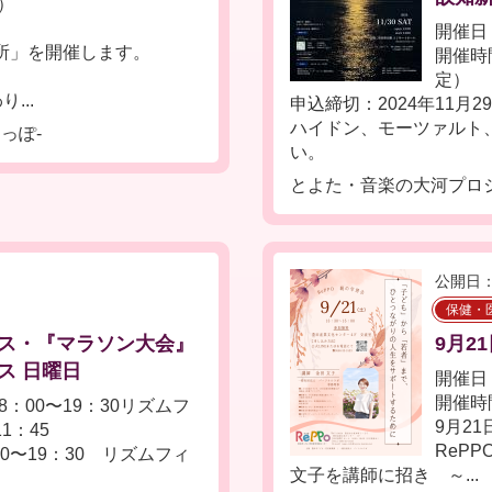
土）
開催日：
場所」を開催します。
開催時間
定）
...
申込締切：2024年11月2
ハイドン、モーツァルト
っぽ-
い。
とよた・音楽の大河プロ
公開日：
保健・
ス・『マラソン大会』
9月2
ス 日曜日
開催日：
開催時間
：00〜19：30リズムフ
9月2
1：45
ReP
0〜19：30 リズムフィ
文子を講師に招き ～...