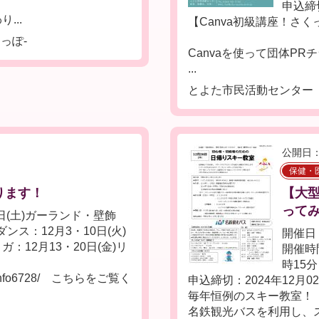
申込締
...
【Canva初級講座！さ
っぽ-
Canvaを使って団体P
...
とよた市民活動センター
公開日：
保健・
ります！
【大
ってみ
日(土)ガーランド・壁飾
ンス：12月3・10日(火)
開催日：
ガ：12月13・20日(金)リ
開催時
時15
nfo/info6728/ こちらをご覧く
申込締切：2024年12月0
毎年恒例のスキー教室！
名鉄観光バスを利用し、