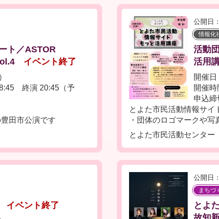
公開日：
情報化
ト／ASTOR
活動
l.4
イベント終了
活用
金）
開催日：
:45 終演 20:45（予
開催時間
申込締
とよた市民活動情報サイ
0の豊田市公演です
・団体のロゴマークや写真
とよた市民活動センター
公開日：
まちづ
イベント終了
とよ
故知新 