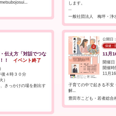
ubojosui...
します。
...
一般社団法人 梅坪・浄
公開日：
保健・
化・伝え方「対話でつな
11月
！！
イベント終了
開催日：
開催時間
金）
11月
午後４時３０分
（火）
子育ての中で起きる不安
る、きっかけの場を創出す
解...
豊田市こども・若者総合相談