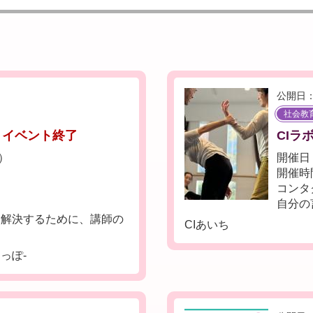
公開日：
社会教
イベント終了
CIラ
土）
開催日：
開催時間：
コンタ
自分の
を解決するために、講師の
CIあいち
っぽ-