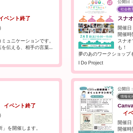
公開日：
社会教
イベント終了
スナ
土）
開催日：
開催時間
コミュニケーションです。
スナオ
を伝える、相手の言葉...
も！
夢のあのワークショップも
I Do Project
公開日：
情報化
イベント終了
Can
イ
土）
開催日：
場所」を開催します。
開催時間