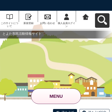
このサイトにつ
新規登録
お問い合わせ
個人会員ログイ
とよた市民活動
いて
ン
情報サイトへ戻
る
とよた市民活動情報サイト
MENU