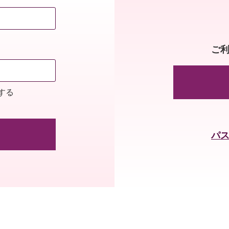
ご
する
パ