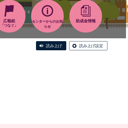
広報紙
助成金情報
センターからのお知
「つなぐ」
らせ
読み上げ
読み上げ設定