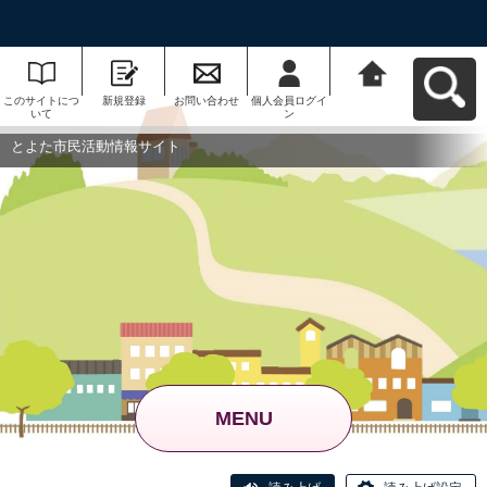
このサイトにつ
新規登録
お問い合わせ
個人会員ログイ
とよた市民活動
いて
ン
情報サイトへ戻
る
とよた市民活動情報サイト
MENU