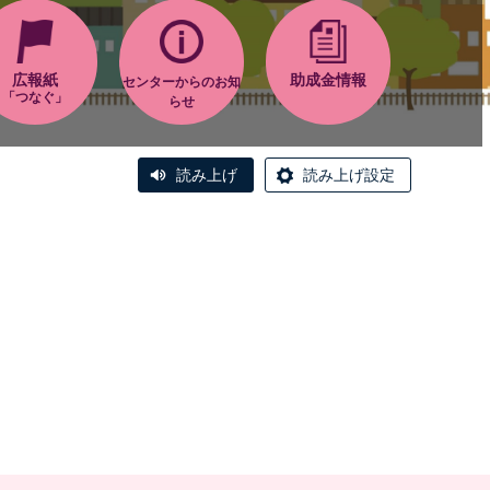
広報紙
助成金情報
センターからのお知
「つなぐ」
らせ
読み上げ
読み上げ設定