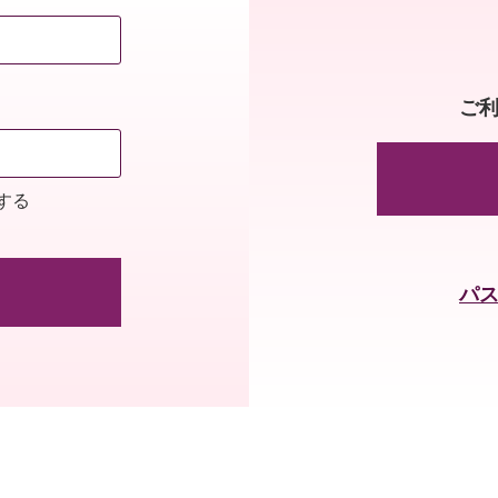
ご
する
パ