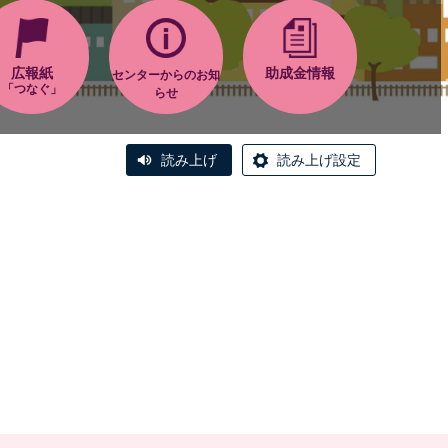
広報紙
助成金情報
センターからのお知
「つなぐ」
らせ
読み上げ
読み上げ設定