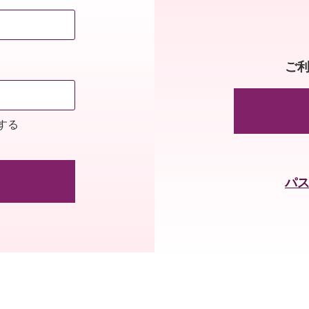
ご
する
パ