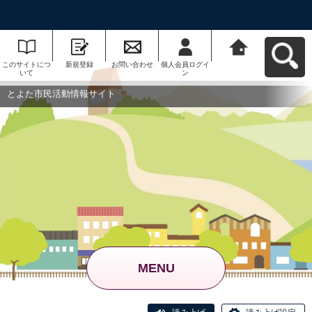
このサイトにつ
新規登録
お問い合わせ
個人会員ログイ
とよた市民活動
いて
ン
情報サイトへ戻
る
とよた市民活動情報サイト
MENU