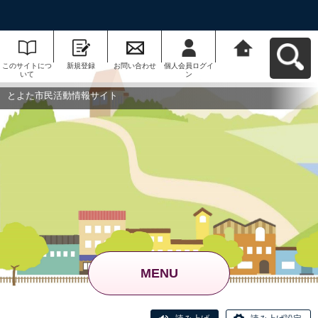
このサイトにつ
新規登録
お問い合わせ
個人会員ログイ
とよた市民活動
いて
ン
情報サイトへ戻
る
とよた市民活動情報サイト
MENU