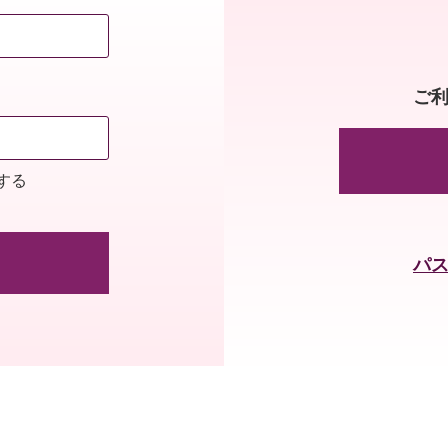
ご
する
パ