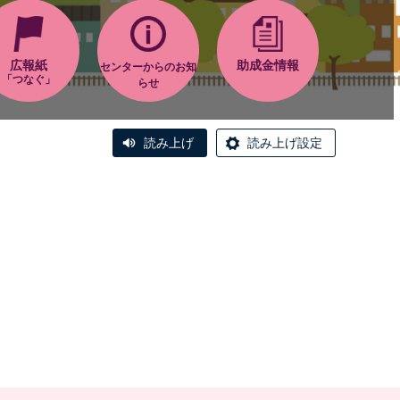
広報紙
助成金情報
センターからのお知
「つなぐ」
らせ
読み上げ
読み上げ設定