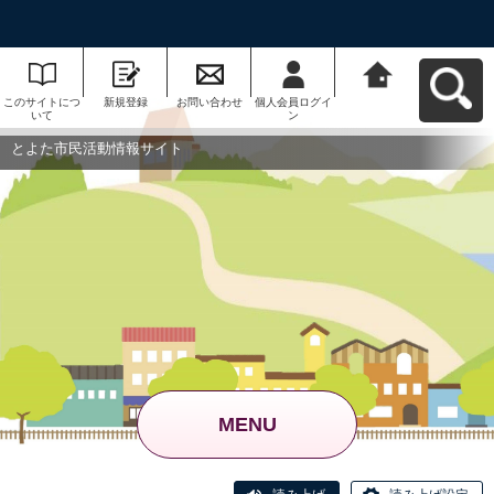
このサイトにつ
新規登録
お問い合わせ
個人会員ログイ
とよた市民活動
いて
ン
情報サイトへ戻
る
とよた市民活動情報サイト
MENU