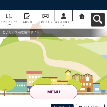
このサイトにつ
新規登録
お問い合わせ
個人会員ログイ
とよた市民活動
いて
ン
情報サイトへ戻
る
とよた市民活動情報サイト
MENU