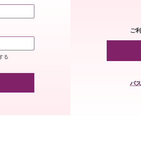
ご
する
パ