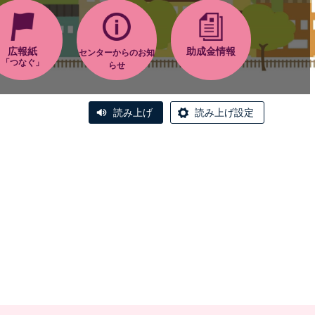
広報紙
助成金情報
センターからのお知
「つなぐ」
らせ
読み上げ
読み上げ設定