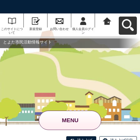
このサイトにつ
新規登録
お問い合わせ
個人会員ログイ
とよた市民活動
いて
ン
情報サイトへ戻
る
とよた市民活動情報サイト
MENU