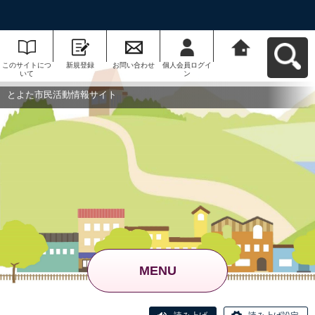
このサイトにつ
新規登録
お問い合わせ
個人会員ログイ
とよた市民活動
いて
ン
情報サイトへ戻
る
とよた市民活動情報サイト
MENU