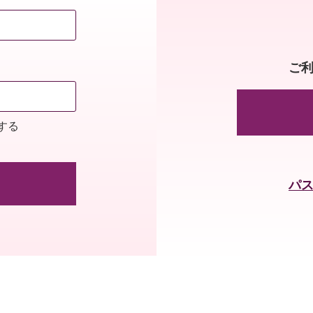
ご
する
パ