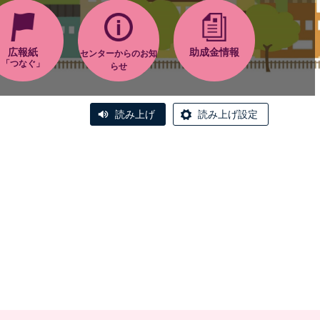
広報紙
助成金情報
センターからのお知
「つなぐ」
らせ
読み上げ
読み上げ設定