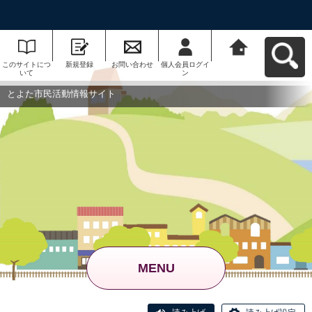
このサイトにつ
新規登録
お問い合わせ
個人会員ログイ
とよた市民活動
いて
ン
情報サイトへ戻
る
とよた市民活動情報サイト
MENU