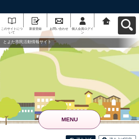
このサイトにつ
新規登録
お問い合わせ
個人会員ログイ
とよた市民活動
いて
ン
情報サイトへ戻
る
とよた市民活動情報サイト
MENU