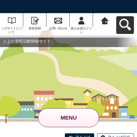
このサイトにつ
新規登録
お問い合わせ
個人会員ログイ
とよた市民活動
いて
ン
情報サイトへ戻
る
とよた市民活動情報サイト
MENU