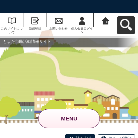
このサイトにつ
新規登録
お問い合わせ
個人会員ログイ
とよた市民活動
いて
ン
情報サイトへ戻
る
とよた市民活動情報サイト
MENU