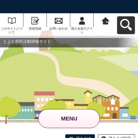
このサイトにつ
新規登録
お問い合わせ
個人会員ログイ
とよた市民活動
いて
ン
情報サイトへ戻
る
とよた市民活動情報サイト
MENU