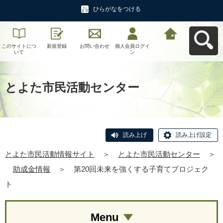
ひらがなをつける
このサイトにつ
新規登録
お問い合わせ
個人会員ログイ
とよた市民活動
いて
ン
情報サイトへ戻
る
とよた市民活動センター
読み上げ
読み上げ設定
とよた市民活動情報サイト
＞
とよた市民活動センター
＞
助成金情報
＞
第20回未来を強くする子育てプロジェク
ト
Menu