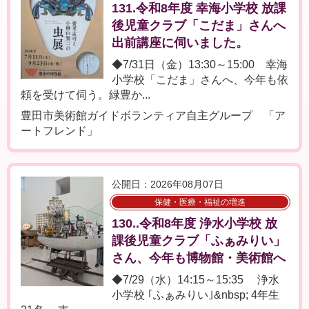
131.令和8年度 幸海小学校 放課
後児童クラブ「こだま」さんへ
出前講座に伺いました。
◆7/31日（金）13:30～15:00 幸海
小学校「こだま」さんへ、今年も依
頼を受けて伺う。緑豊か...
豊田市美術館ガイドボランティア自主グループ 「ア
ートフレンド」
公開日：2026年08月07日
保健・医療・福祉の増進
130..令和8年度 浄水小学校 放
課後児童クラブ「ふぁみりい」
さん、今年も博物館・美術館へ
◆7/29（水）14:15～15:35 浄水
小学校 ｢ふぁみりい｣&nbsp; 4年生