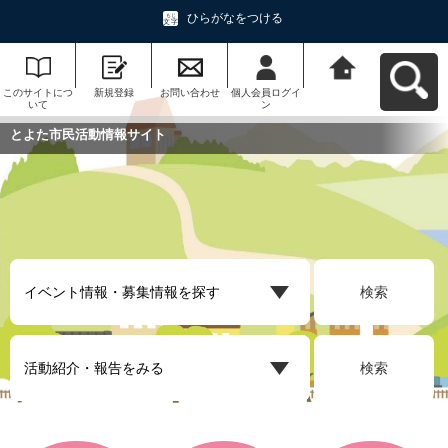
ひらがなをつける
このサイトにつ
新規登録
お問い合わせ
個人会員ログイ
とよた市民活動
いて
ン
情報サイトへ戻
る
とよた市民活動情報サイト
検索
検索