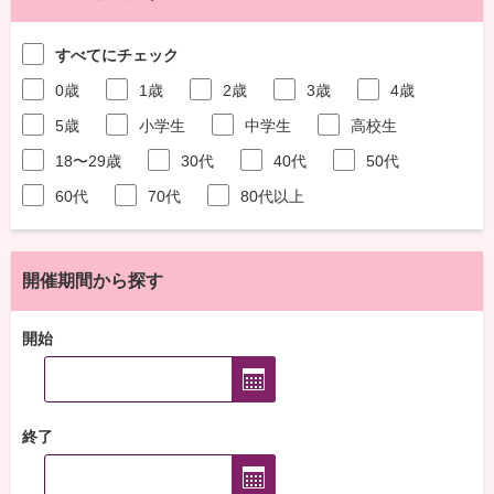
すべてにチェック
0歳
1歳
2歳
3歳
4歳
5歳
小学生
中学生
高校生
18〜29歳
30代
40代
50代
60代
70代
80代以上
開催期間から探す
開始
終了