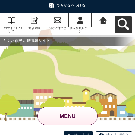
ひらがなをつける
このサイトにつ
新規登録
お問い合わせ
個人会員ログイ
とよた市民活動
いて
ン
情報サイトへ戻
る
とよた市民活動情報サイト
MENU