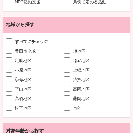
NPO活動支援
条例で定める活動
地域から探す
すべてにチェック
豊田市全域
旭地区
足助地区
稲武地区
小原地区
上郷地区
挙母地区
猿投地区
下山地区
高岡地区
高橋地区
藤岡地区
松平地区
市外
対象年齢から探す