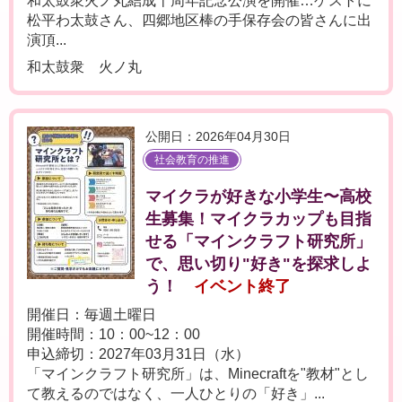
和太鼓衆火ノ丸結成十周年記念公演を開催…ゲストに
松平わ太鼓さん、四郷地区棒の手保存会の皆さんに出
演頂...
和太鼓衆 火ノ丸
公開日：2026年04月30日
社会教育の推進
マイクラが好きな小学生〜高校
生募集！マイクラカップも目指
せる「マインクラフト研究所」
で、思い切り"好き"を探求しよ
う！
イベント終了
開催日：毎週土曜日
開催時間：10：00~12：00
申込締切：2027年03月31日（水）
「マインクラフト研究所」は、Minecraftを"教材"とし
て教えるのではなく、一人ひとりの「好き」...