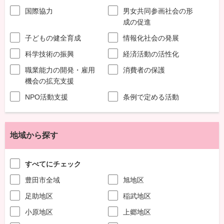
国際協力
男女共同参画社会の形
成の促進
子どもの健全育成
情報化社会の発展
科学技術の振興
経済活動の活性化
職業能力の開発・雇用
消費者の保護
機会の拡充支援
NPO活動支援
条例で定める活動
地域から探す
すべてにチェック
豊田市全域
旭地区
足助地区
稲武地区
小原地区
上郷地区