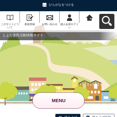
ひらがなをつける
このサイトにつ
新規登録
お問い合わせ
個人会員ログイ
とよた市民活動
いて
ン
情報サイトへ戻
る
とよた市民活動情報サイト
MENU