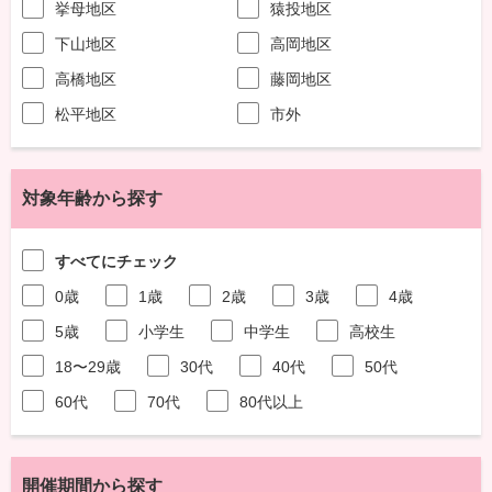
挙母地区
猿投地区
下山地区
高岡地区
高橋地区
藤岡地区
松平地区
市外
対象年齢から探す
すべてにチェック
0歳
1歳
2歳
3歳
4歳
5歳
小学生
中学生
高校生
18〜29歳
30代
40代
50代
60代
70代
80代以上
開催期間から探す