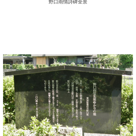
野口雨情詩碑全景