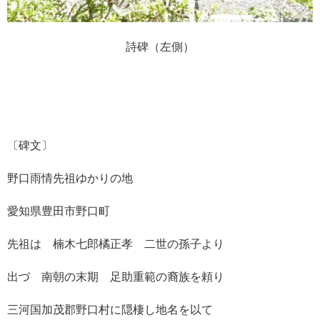
詩碑（左側）
〔碑文〕
野口雨情先祖ゆかりの地
愛知県豊田市野口町
先祖は 楠木七郎橘正孝 二世の孫子より
出づ 南朝の末期 足助重範の裔族を頼り
三河国加茂郡野口村に隠棲し地名を以て