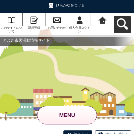
ひらがなをつける
このサイトにつ
新規登録
お問い合わせ
個人会員ログイ
とよた市民活動
いて
ン
情報サイトへ戻
る
とよた市民活動情報サイト
MENU