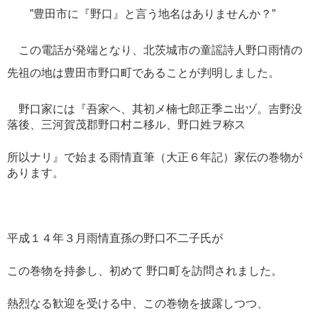
”豊田市に『野口』と言う地名はありませんか？”
この電話が発端となり、北茨城市の童謡詩人野口雨情の
先祖の地は豊田市野口町であることが判明しました。
野口家には『吾家ヘ、其初メ楠七郎正季ニ出ヅ。吉野没
落後、三河賀茂郡野口村ニ移ル、野口姓ヲ称ス
所以ナリ』で始まる雨情直筆（大正６年記）家伝の巻物が
あります。
平成１４年３月雨情直孫の野口不二子氏が
この巻物を持参し、初めて 野口町を訪問されました。
熱烈なる歓迎を受ける中、この巻物を披露しつつ、