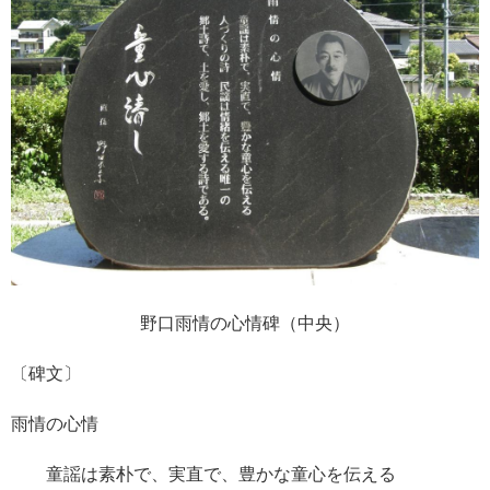
野口雨情の心情碑（中央）
〔碑文〕
雨情の心情
童謡は素朴で、実直で、豊かな童心を伝える