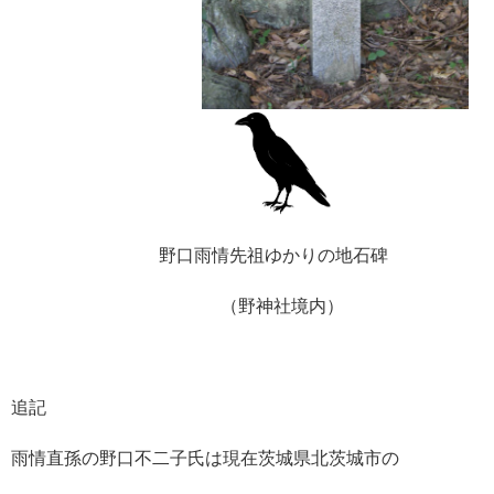
野口雨情先祖ゆかりの地石碑
（野神社境内）
追記
雨情直孫の野口不二子氏は現在茨城県北茨城市の