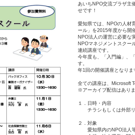
あいちNPO交流プラザ主催
せです！
愛知県では、NPOの人材
ール」を2015年度から開
NPO法人の運営に必要な
NPOマネジメントスクー
連続講座です。
今年度も、「入門編」、
す。
年1回の開催講座となりま
全ての講座は、Microso
※アーカイブ配信はあり
１．日時・内容
チラシもしくは外部リ
２．対象
愛知県内のNPO法人等