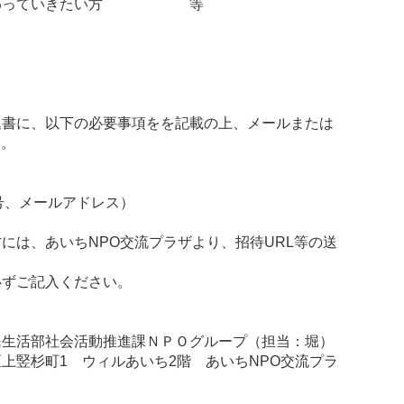
関わっていきたい方 等
に、以下の必要事項をを記載の上、メールまたは
い。
号、メールアドレス）
は、あいちNPO交流プラザより、招待URL等の送
ご記入ください。
活部社会活動推進課ＮＰＯグループ（担当：堀）
竪杉町1 ウィルあいち2階 あいちNPO交流プラ