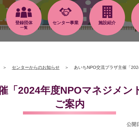
登録団体
センター事業
施設紹介
一覧
＞
センターからのお知らせ
＞
あいちNPO交流プラザ主催「20
催「2024年度NPOマネジメ
ご案内
公開日