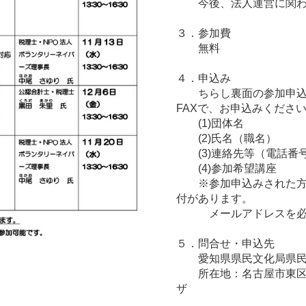
今後、法人運営に
３．参加費
無料
４．申込み
ちらし裏面の参加申込書
FAXで、お申込みくださ
(1)団体名
(2)氏名（職名）
(3)連絡先等（電話番
(4)参加希望講座
※参加申込みされた方に
付があります。
メールアドレスを必ず
５．問合せ・申込先
愛知県県民文化局県民生
所在地：名古屋市東区上
ザ