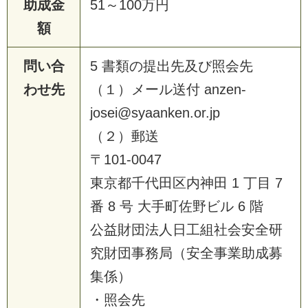
助成金
51～100万円
額
問い合
5 書類の提出先及び照会先
わせ先
（１）メール送付 anzen-
josei@syaanken.or.jp
（２）郵送
〒101-0047
東京都千代田区内神田 1 丁目 7
番 8 号 大手町佐野ビル 6 階
公益財団法人日工組社会安全研
究財団事務局（安全事業助成募
集係）
・照会先