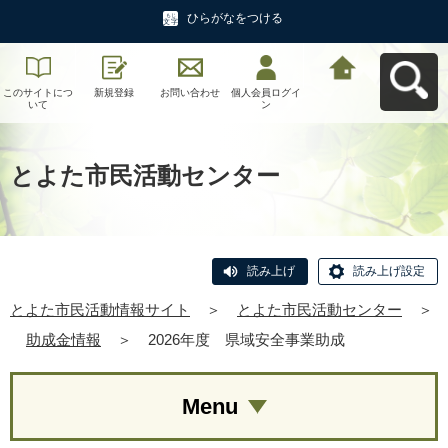
ひらがなをつける
このサイトにつ
新規登録
お問い合わせ
個人会員ログイ
とよた市民活動
いて
ン
情報サイトへ戻
る
とよた市民活動センター
読み上げ
読み上げ設定
とよた市民活動情報サイト
＞
とよた市民活動センター
＞
助成金情報
＞
2026年度 県域安全事業助成
Menu