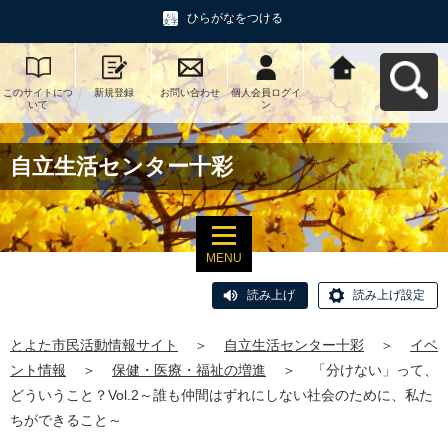
ひらがなをつける
このサイトにつ
新規登録
お問い合わせ
個人会員ログイ
とよた市民活動
いて
ン
情報サイトへ戻
る
自立生活センター十彩
MENU
読み上げ
読み上げ設定
とよた市民活動情報サイト
＞
自立生活センター十彩
＞
イベ
ント情報
＞
保健・医療・福祉の増進
＞
「分けない」って、
どういうこと？Vol.2～誰も仲間はずれにしない社会のために、私た
ちができること～