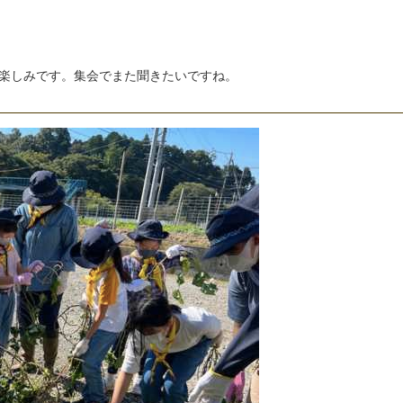
楽
し
み
で
す
。
集
会
で
ま
た
聞
き
た
い
で
す
ね
。