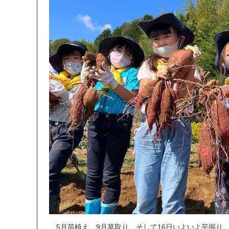
5
月
苗
植
え
、
9
月
草
取
り
、
そ
し
て
1
6
日
い
よ
い
よ
芋
掘
り