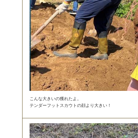
こ
ん
な
大
き
い
の
獲
れ
た
よ
。
テ
ン
ダ
ー
フ
ッ
ト
ス
カ
ウ
ト
の
顔
よ
り
大
き
い
！