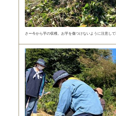
さ
ー
今
か
ら
芋
の
収
穫
。
お
芋
を
傷
つ
け
な
い
よ
う
に
注
意
し
て