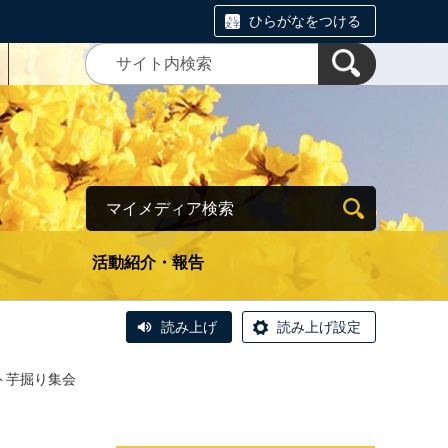
ひらがなをつける
マイメディア検索
活動紹介・報告
読み上げ
読み上げ設定
ト芋掘り集会