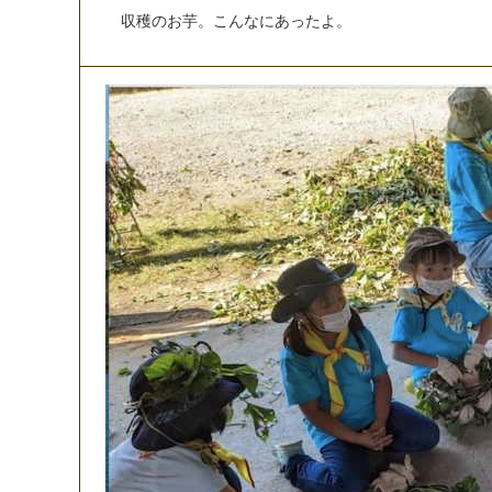
収
穫
の
お
芋
。
こ
ん
な
に
あ
っ
た
よ
。