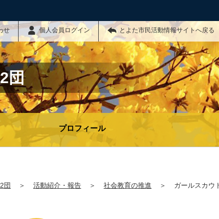
わせ
個人会員ログイン
とよた市民活動情報サイトへ戻る
2団
プロフィール
2団
＞
活動紹介・報告
＞
社会教育の推進
＞
ガールスカウ