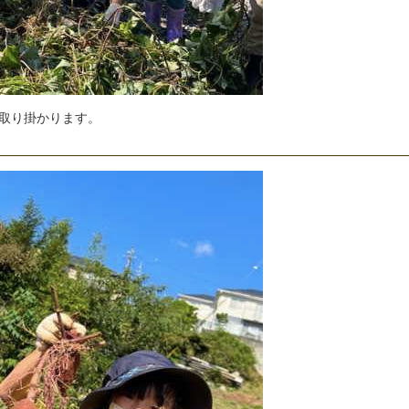
取
り
掛
か
り
ま
す
。