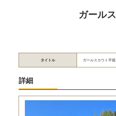
ガール
タイトル
ガ
ー
ル
ス
カ
ウ
ト
芋
掘
詳細