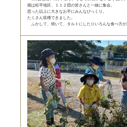
畑
は
松
平
地
区
、
１
１
２
団
の
皆
さ
ん
と
一
緒
に
集
会
。
思
っ
た
以
上
に
大
き
な
お
芋
に
み
ん
な
び
っ
く
り
。
た
く
さ
ん
収
穫
で
き
ま
し
た
。
ふ
か
し
て
、
焼
い
て
、
タ
ル
ト
に
し
た
り
い
ろ
ん
な
食
べ
方
が