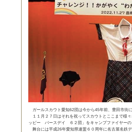
ガ
ー
ル
ス
カ
ウ
ト
愛
知
6
2
団
は
今
か
ら
4
5
年
前
、
豊
田
市
街
１
１
月
２
７
日
は
そ
れ
を
祝
っ
て
ス
カ
ウ
ト
と
こ
こ
ま
で
様
々
ッ
ピ
ー
バ
ー
ス
デ
イ
６
２
団
」
を
キ
ャ
ン
プ
フ
ァ
イ
ヤ
ー
の
舞
台
に
は
平
成
2
6
年
愛
知
県
連
盟
６
０
周
年
に
名
古
屋
名
鉄
デ