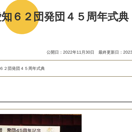
愛知６２団発団４５周年式典
公開日：2022年11月30日 最終更新日：2023
６
２
団
発
団
４
５
周
年
式
典