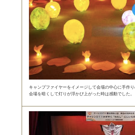
キ
ャ
ン
プ
フ
ァ
イ
ヤ
ー
を
イ
メ
ー
ジ
し
て
会
場
の
中
心
に
手
作
り
会
場
を
暗
く
し
て
灯
り
が
浮
か
び
上
が
っ
た
時
は
感
動
で
し
た
。