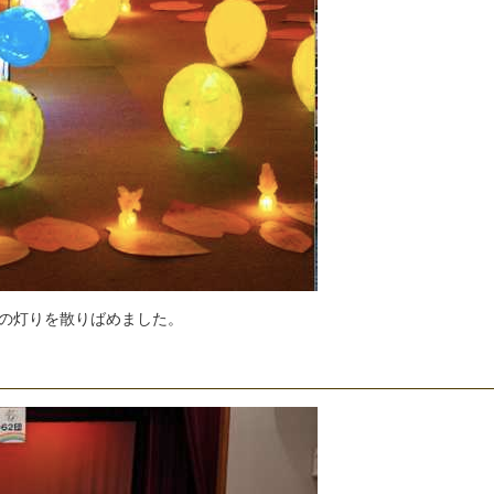
の
灯
り
を
散
り
ば
め
ま
し
た
。