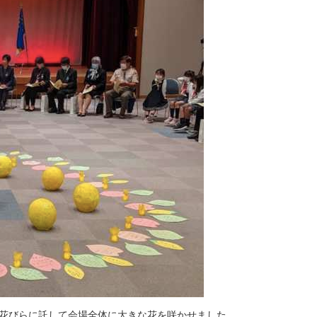
花
び
ら
に
託
し
て
会
場
全
体
に
大
き
な
花
を
咲
か
せ
ま
し
た
。