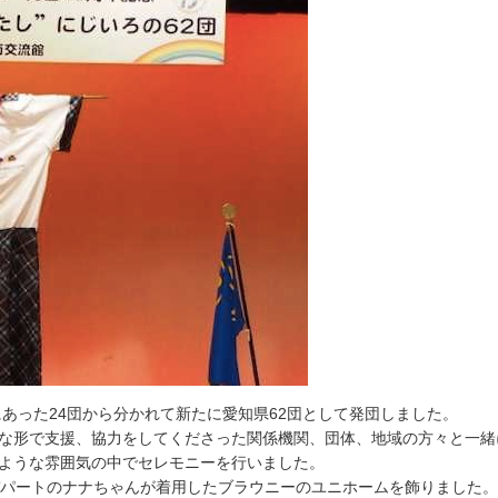
に
あ
っ
た
2
4
団
か
ら
分
か
れ
て
新
た
に
愛
知
県
6
2
団
と
し
て
発
団
し
ま
し
た
。
な
形
で
支
援
、
協
力
を
し
て
く
だ
さ
っ
た
関
係
機
関
、
団
体
、
地
域
の
方
々
と
一
緒
よ
う
な
雰
囲
気
の
中
で
セ
レ
モ
ニ
ー
を
行
い
ま
し
た
。
パ
ー
ト
の
ナ
ナ
ち
ゃ
ん
が
着
用
し
た
ブ
ラ
ウ
ニ
ー
の
ユ
ニ
ホ
ー
ム
を
飾
り
ま
し
た
。