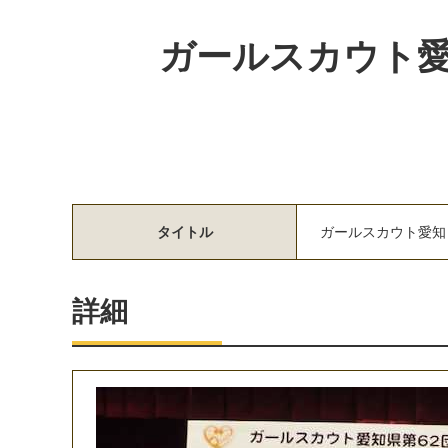
ガールスカウト
タイトル
ガ
ー
ル
ス
カ
ウ
ト
愛
知
詳細