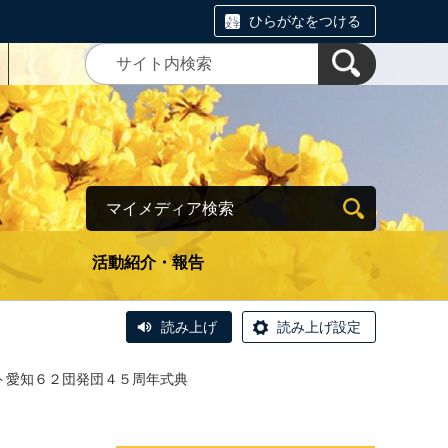
ひらがなをつける
マイメディア検索
活動紹介・報告
読み上げ
読み上げ設定
ト愛知６２団発団４５周年式典