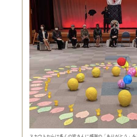
ス
カ
ウ
ト
か
ら
は
多
く
の
皆
さ
ん
に
感
謝
の
「
あ
り
が
と
う
」
を