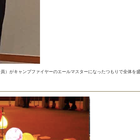
会
員
）
が
キ
ャ
ン
プ
フ
ァ
イ
ヤ
ー
の
エ
ー
ル
マ
ス
タ
ー
に
な
っ
た
つ
も
り
で
全
体
を