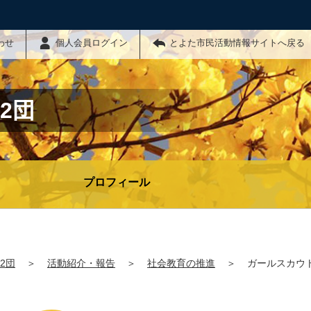
わせ
個人会員ログイン
とよた市民活動情報サイトへ戻る
2団
プロフィール
2団
＞
活動紹介・報告
＞
社会教育の推進
＞
ガールスカウ