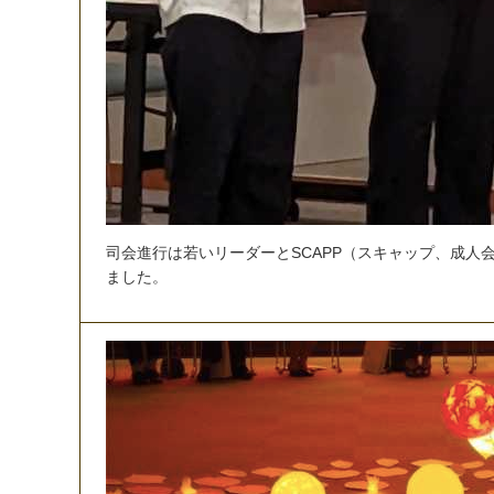
司
会
進
行
は
若
い
リ
ー
ダ
ー
と
S
C
A
P
P
（
ス
キ
ャ
ッ
プ
、
成
人
ま
し
た
。