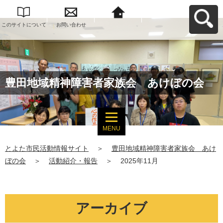
このサイトについて
お問い合わせ
とよた市民活動情報
サイトへ戻る
豊田地域精神障害者家族会 あけぼの会
MENU
とよた市民活動情報サイト
＞
豊田地域精神障害者家族会 あけ
ぼの会
＞
活動紹介・報告
＞
2025年11月
アーカイブ