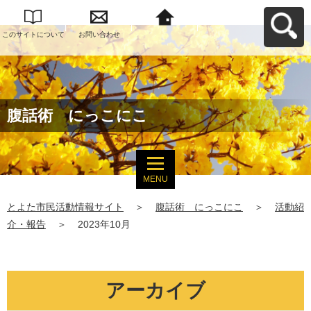
このサイトについて
お問い合わせ
とよた市民活動情報
サイトへ戻る
腹話術 にっこにこ
MENU
とよた市民活動情報サイト
＞
腹話術 にっこにこ
＞
活動紹
介・報告
＞
2023年10月
アーカイブ