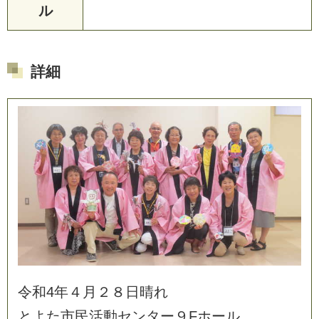
ル
詳細
令
和
4
年
４
月
２
８
日
晴
れ
と
よ
た
市
民
活
動
セ
ン
タ
ー
９
F
ホ
ー
ル