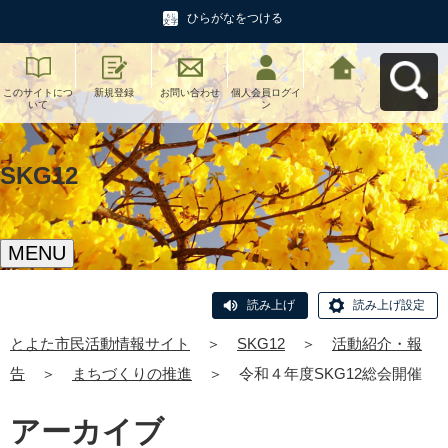
ひらがなをつける
このサイトにつ
新規登録
お問い合わせ
個人会員ログイ
とよた市民活動
いて
ン
情報サイトへ戻
る
SKG12
MENU
読み上げ
読み上げ設定
とよた市民活動情報サイト
＞
SKG12
＞
活動紹介・報
告
＞
まちづくりの推進
＞
令和４年度SKG12総会開催
アーカイブ