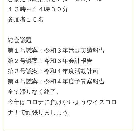
１
３
時
～
１
４
時
３
０
分
参
加
者
１
５
名
総
会
議
題
第
１
号
議
案
；
令
和
３
年
活
動
実
績
報
告
第
２
号
議
案
；
令
和
３
年
会
計
報
告
第
３
号
議
案
；
令
和
４
年
度
活
動
計
画
第
４
号
議
案
；
令
和
４
年
度
予
算
案
報
告
全
て
滞
り
な
く
終
了
。
今
年
は
コ
ロ
ナ
に
負
け
な
い
よ
う
ウ
イ
ズ
コ
ロ
ナ
！
で
頑
張
り
ま
し
ょ
う
。