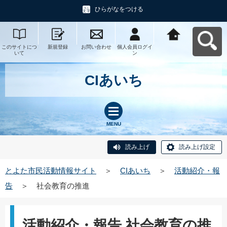
ひらがなをつける
このサイトにつ
新規登録
お問い合わせ
個人会員ログイ
とよた市民活動
いて
ン
情報サイトへ戻
る
CIあいち
MENU
読み上げ
読み上げ設定
とよた市民活動情報サイト
＞
CIあいち
＞
活動紹介・報
告
＞
社会教育の推進
活動紹介・報告 社会教育の推