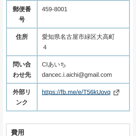
郵便番
459-8001
号
住所
愛知県名古屋市緑区大高町
４
問い合
CIあいち
わせ先
dancec.i.aichi@gmail.com
外部リ
https://fb.me/e/T56kUovq
ンク
費用