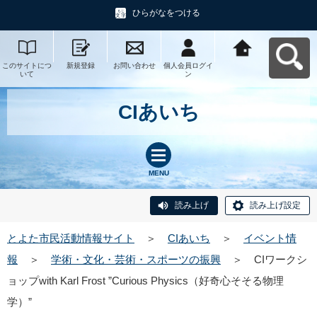
ひらがなをつける
このサイトにつ
新規登録
お問い合わせ
個人会員ログイ
とよた市民活動
いて
ン
情報サイトへ戻
る
CIあいち
MENU
読み上げ
読み上げ設定
とよた市民活動情報サイト
＞
CIあいち
＞
イベント情
報
＞
学術・文化・芸術・スポーツの振興
＞
CIワークシ
ョップwith Karl Frost ”Curious Physics（好奇心そそる物理
学）”