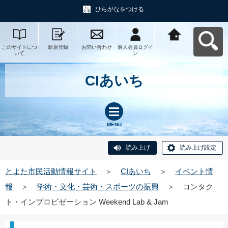
ひらがなをつける
このサイトにつ
新規登録
お問い合わせ
個人会員ログイ
とよた市民活動
いて
ン
情報サイトへ戻
る
CIあいち
MENU
読み上げ
読み上げ設定
とよた市民活動情報サイト
＞
CIあいち
＞
イベント情
報
＞
学術・文化・芸術・スポーツの振興
＞
コンタク
ト・インプロビゼーション Weekend Lab & Jam