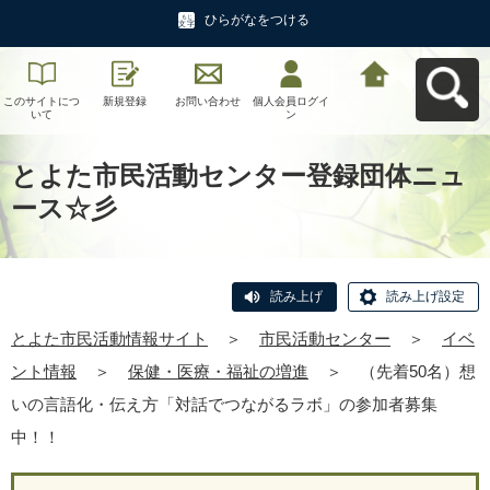
ひらがなをつける
このサイトにつ
新規登録
お問い合わせ
個人会員ログイ
とよた市民活動
いて
ン
情報サイトへ戻
る
とよた市民活動センター登録団体ニュ
ース☆彡
読み上げ
読み上げ設定
とよた市民活動情報サイト
＞
市民活動センター
＞
イベ
ント情報
＞
保健・医療・福祉の増進
＞
（先着50名）想
いの言語化・伝え方「対話でつながるラボ」の参加者募集
中！！