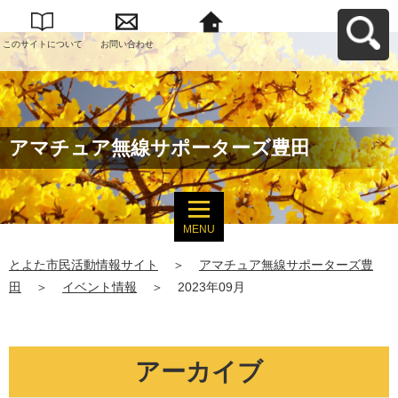
このサイトについて
お問い合わせ
とよた市民活動情報
サイトへ戻る
アマチュア無線サポーターズ豊田
MENU
とよた市民活動情報サイト
＞
アマチュア無線サポーターズ豊
田
＞
イベント情報
＞
2023年09月
アーカイブ