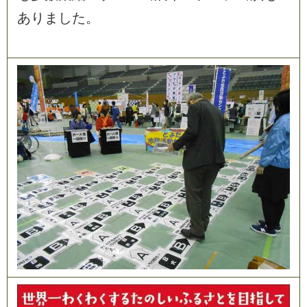
あ
り
ま
し
た
。