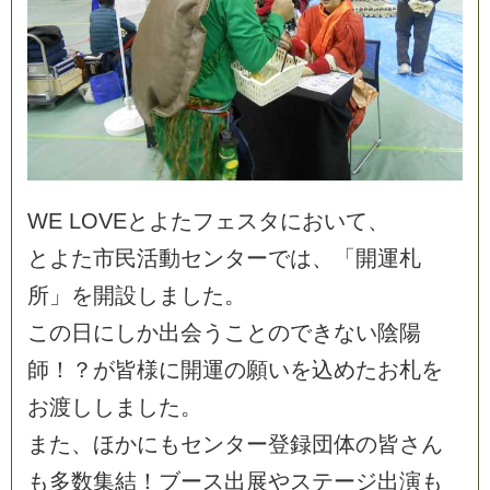
W
E
L
O
V
E
と
よ
た
フ
ェ
ス
タ
に
お
い
て
、
と
よ
た
市
民
活
動
セ
ン
タ
ー
で
は
、
「
開
運
札
所
」
を
開
設
し
ま
し
た
。
こ
の
日
に
し
か
出
会
う
こ
と
の
で
き
な
い
陰
陽
師
！
？
が
皆
様
に
開
運
の
願
い
を
込
め
た
お
札
を
お
渡
し
し
ま
し
た
。
ま
た
、
ほ
か
に
も
セ
ン
タ
ー
登
録
団
体
の
皆
さ
ん
も
多
数
集
結
！
ブ
ー
ス
出
展
や
ス
テ
ー
ジ
出
演
も