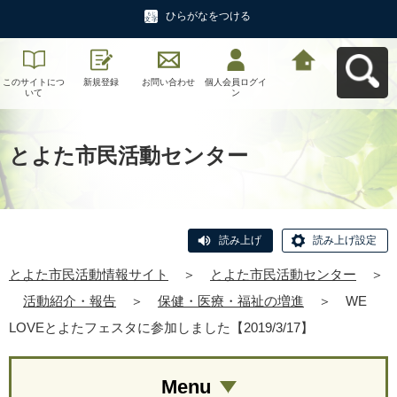
ひらがなをつける
このサイトにつ
新規登録
お問い合わせ
個人会員ログイ
とよた市民活動
いて
ン
情報サイトへ戻
る
とよた市民活動センター
読み上げ
読み上げ設定
とよた市民活動情報サイト
＞
とよた市民活動センター
＞
活動紹介・報告
＞
保健・医療・福祉の増進
＞
WE
LOVEとよたフェスタに参加しました【2019/3/17】
Menu