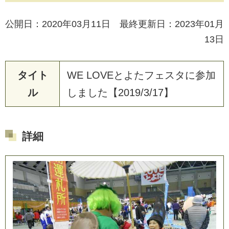
公開日：2020年03月11日 最終更新日：2023年01月
13日
タイト
W
E
L
O
V
E
と
よ
た
フ
ェ
ス
タ
に
参
加
ル
し
ま
し
た
【
2
0
1
9
/
3
/
1
7
】
詳細