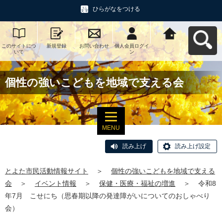
ひらがなをつける
このサイトにつ
新規登録
お問い合わせ
個人会員ログイ
とよた市民活動
いて
ン
情報サイトへ戻
る
個性の強いこどもを地域で支える会
MENU
読み上げ
読み上げ設定
とよた市民活動情報サイト
＞
個性の強いこどもを地域で支える
会
＞
イベント情報
＞
保健・医療・福祉の増進
＞
令和8
年7月 こせにち（思春期以降の発達障がいについてのおしゃべり
会）