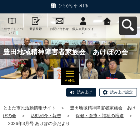
ひらがなをつける
このサイトにつ
新規登録
お問い合わせ
個人会員ログイ
とよた市民活動
いて
ン
情報サイトへ戻
る
豊田地域精神障害者家族会 あけぼの会
MENU
読み上げ
読み上げ設定
とよた市民活動情報サイト
＞
豊田地域精神障害者家族会 あけ
ぼの会
＞
活動紹介・報告
＞
保健・医療・福祉の増進
＞
2026年3月号 あけぼの会だより