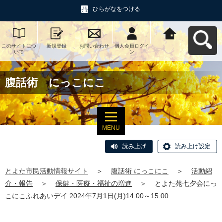
ひらがなをつける
このサイトにつ
新規登録
お問い合わせ
個人会員ログイ
とよた市民活動
いて
ン
情報サイトへ戻
る
腹話術 にっこにこ
MENU
読み上げ
読み上げ設定
とよた市民活動情報サイト
＞
腹話術 にっこにこ
＞
活動紹
介・報告
＞
保健・医療・福祉の増進
＞
とよた苑七夕会にっ
こにこふれあいデイ 2024年7月1日(月)14:00～15:00