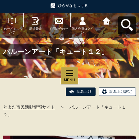
ひらがなをつける
このサイトにつ
新規登録
お問い合わせ
個人会員ログイ
とよた市民活動
いて
ン
情報サイトへ戻
る
バルーンアート「キュート１２」
MENU
読み上げ
読み上げ設定
とよた市民活動情報サイト
＞
バルーンアート「キュート１
２」