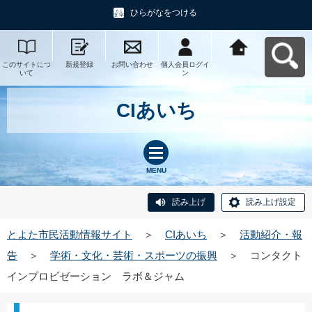
ひらがなをつける
このサイトにつ
新規登録
お問い合わせ
個人会員ログイ
とよた市民活動
いて
ン
情報サイトへ戻
る
CIあいち
MENU
読み上げ
読み上げ設定
とよた市民活動情報サイト
＞
CIあいち
＞
活動紹介・報
告
＞
学術・文化・芸術・スポーツの振興
＞
コンタクト
インプロビゼーション ラボ＆ジャム