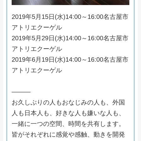
2
0
1
9
年
5
月
1
5
日
(
水
)
1
4
:
0
0
～
1
6
:
0
0
名
古
屋
市
ア
ト
リ
エ
ク
ー
ゲ
ル
2
0
1
9
年
5
月
2
9
日
(
水
)
1
4
:
0
0
～
1
6
:
0
0
名
古
屋
市
ア
ト
リ
エ
ク
ー
ゲ
ル
2
0
1
9
年
6
月
1
9
日
(
水
)
1
4
:
0
0
～
1
6
:
0
0
名
古
屋
市
ア
ト
リ
エ
ク
ー
ゲ
ル
―
―
―
お
久
し
ぶ
り
の
人
も
お
な
じ
み
の
人
も
、
外
国
人
も
日
本
人
も
、
好
き
な
人
も
嫌
い
な
人
も
、
一
緒
に
一
つ
の
空
間
、
時
間
を
共
有
し
ま
す
。
皆
が
そ
れ
ぞ
れ
に
感
覚
や
感
触
、
動
き
を
開
発