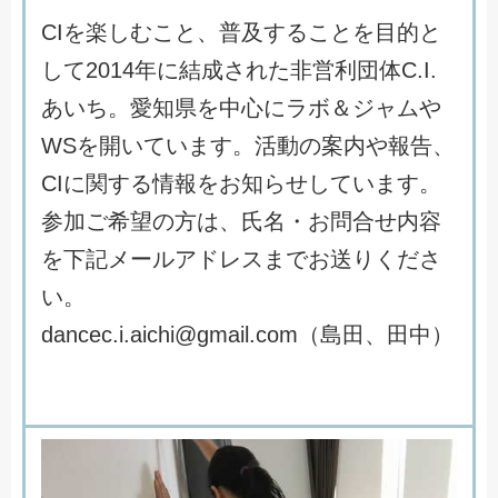
C
I
を
楽
し
む
こ
と
、
普
及
す
る
こ
と
を
目
的
と
し
て
2
0
1
4
年
に
結
成
さ
れ
た
非
営
利
団
体
C
.
I
.
あ
い
ち
。
愛
知
県
を
中
心
に
ラ
ボ
＆
ジ
ャ
ム
や
W
S
を
開
い
て
い
ま
す
。
活
動
の
案
内
や
報
告
、
C
I
に
関
す
る
情
報
を
お
知
ら
せ
し
て
い
ま
す
。
参
加
ご
希
望
の
方
は
、
氏
名
・
お
問
合
せ
内
容
を
下
記
メ
ー
ル
ア
ド
レ
ス
ま
で
お
送
り
く
だ
さ
い
。
d
a
n
c
e
c
.
i
.
a
i
c
h
i
@
g
m
a
i
l
.
c
o
m
（
島
田
、
田
中
）