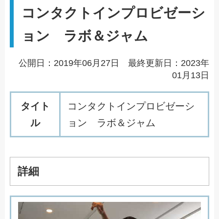
コンタクトインプロビゼーシ
ョン ラボ＆ジャム
公開日：2019年06月27日 最終更新日：2023年
01月13日
タイト
コ
ン
タ
ク
ト
イ
ン
プ
ロ
ビ
ゼ
ー
シ
ル
ョ
ン
ラ
ボ
＆
ジ
ャ
ム
詳細