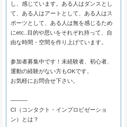
し
、
感
じ
て
い
ま
す
。
あ
る
人
は
ダ
ン
ス
と
し
て
、
あ
る
人
は
ア
ー
ト
と
し
て
、
あ
る
人
は
ス
ポ
ー
ツ
と
し
て
、
あ
る
人
は
無
を
感
じ
る
た
め
に
e
t
c
.
.
目
的
や
思
い
を
そ
れ
ぞ
れ
持
っ
て
、
自
由
な
時
間
・
空
間
を
作
り
上
げ
て
い
ま
す
。
参
加
者
募
集
中
で
す
！
未
経
験
者
、
初
心
者
、
運
動
の
経
験
が
な
い
方
も
O
K
で
す
。
お
気
軽
に
お
問
合
せ
下
さ
い
。
―
―
―
C
I
（
コ
ン
タ
ク
ト
・
イ
ン
プ
ロ
ビ
ゼ
ー
シ
ョ
ン
）
と
は
？