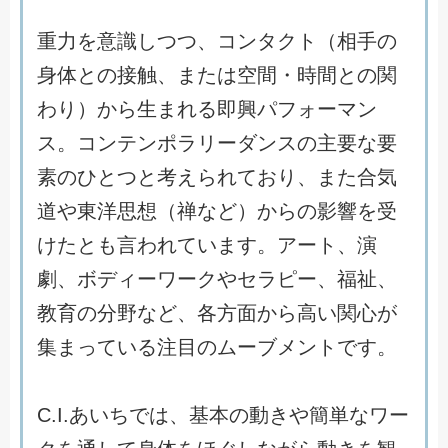
重
力
を
意
識
し
つ
つ
、
コ
ン
タ
ク
ト
（
相
手
の
身
体
と
の
接
触
、
ま
た
は
空
間
・
時
間
と
の
関
わ
り
）
か
ら
生
ま
れ
る
即
興
パ
フ
ォ
ー
マ
ン
ス
。
コ
ン
テ
ン
ポ
ラ
リ
ー
ダ
ン
ス
の
主
要
な
要
素
の
ひ
と
つ
と
考
え
ら
れ
て
お
り
、
ま
た
合
気
道
や
東
洋
思
想
（
禅
な
ど
）
か
ら
の
影
響
を
受
け
た
と
も
言
わ
れ
て
い
ま
す
。
ア
ー
ト
、
演
劇
、
ボ
デ
ィ
ー
ワ
ー
ク
や
セ
ラ
ピ
ー
、
福
祉
、
教
育
の
分
野
な
ど
、
各
方
面
か
ら
高
い
関
心
が
集
ま
っ
て
い
る
注
目
の
ム
ー
ブ
メ
ン
ト
で
す
。
C
.
I
.
あ
い
ち
で
は
、
基
本
の
動
き
や
簡
単
な
ワ
ー