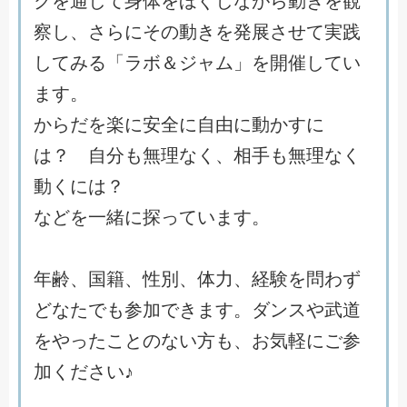
ク
を
通
し
て
身
体
を
ほ
ぐ
し
な
が
ら
動
き
を
観
察
し
、
さ
ら
に
そ
の
動
き
を
発
展
さ
せ
て
実
践
し
て
み
る
「
ラ
ボ
＆
ジ
ャ
ム
」
を
開
催
し
て
い
ま
す
。
か
ら
だ
を
楽
に
安
全
に
自
由
に
動
か
す
に
は
？
自
分
も
無
理
な
く
、
相
手
も
無
理
な
く
動
く
に
は
？
な
ど
を
一
緒
に
探
っ
て
い
ま
す
。
年
齢
、
国
籍
、
性
別
、
体
力
、
経
験
を
問
わ
ず
ど
な
た
で
も
参
加
で
き
ま
す
。
ダ
ン
ス
や
武
道
を
や
っ
た
こ
と
の
な
い
方
も
、
お
気
軽
に
ご
参
加
く
だ
さ
い
♪