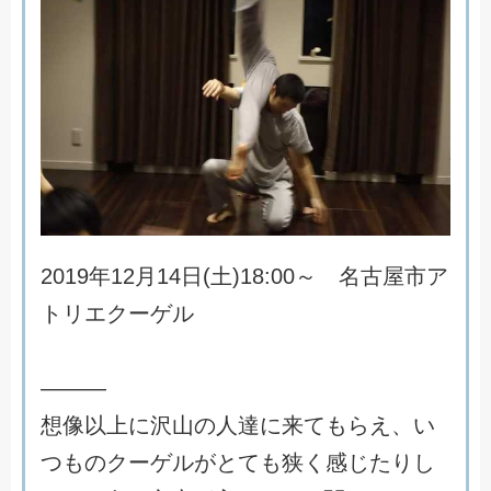
2
0
1
9
年
1
2
月
1
4
日
(
土
)
1
8
:
0
0
～
名
古
屋
市
ア
ト
リ
エ
ク
ー
ゲ
ル
―
―
―
想
像
以
上
に
沢
山
の
人
達
に
来
て
も
ら
え
、
い
つ
も
の
ク
ー
ゲ
ル
が
と
て
も
狭
く
感
じ
た
り
し