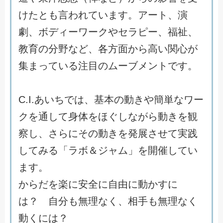
け
た
と
も
言
わ
れ
て
い
ま
す
。
ア
ー
ト
、
演
劇
、
ボ
デ
ィ
ー
ワ
ー
ク
や
セ
ラ
ピ
ー
、
福
祉
、
教
育
の
分
野
な
ど
、
各
方
面
か
ら
高
い
関
心
が
集
ま
っ
て
い
る
注
目
の
ム
ー
ブ
メ
ン
ト
で
す
。
C
.
I
.
あ
い
ち
で
は
、
基
本
の
動
き
や
簡
単
な
ワ
ー
ク
を
通
し
て
身
体
を
ほ
ぐ
し
な
が
ら
動
き
を
観
察
し
、
さ
ら
に
そ
の
動
き
を
発
展
さ
せ
て
実
践
し
て
み
る
「
ラ
ボ
＆
ジ
ャ
ム
」
を
開
催
し
て
い
ま
す
。
か
ら
だ
を
楽
に
安
全
に
自
由
に
動
か
す
に
は
？
自
分
も
無
理
な
く
、
相
手
も
無
理
な
く
動
く
に
は
？