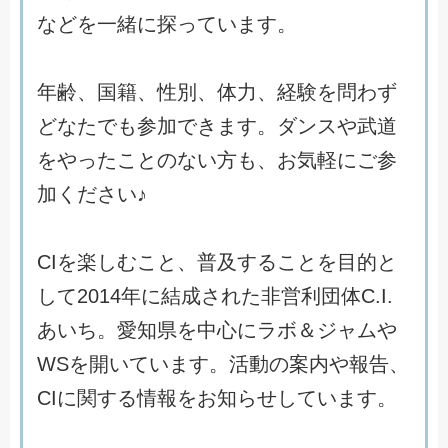
な
ど
を
一
緒
に
探
っ
て
い
ま
す
。
年
齢
、
国
籍
、
性
別
、
体
力
、
経
験
を
問
わ
ず
ど
な
た
で
も
参
加
で
き
ま
す
。
ダ
ン
ス
や
武
道
を
や
っ
た
こ
と
の
な
い
方
も
、
お
気
軽
に
ご
参
加
く
だ
さ
い
♪
C
I
を
楽
し
む
こ
と
、
普
及
す
る
こ
と
を
目
的
と
し
て
2
0
1
4
年
に
結
成
さ
れ
た
非
営
利
団
体
C
.
I
.
あ
い
ち
。
愛
知
県
を
中
心
に
ラ
ボ
＆
ジ
ャ
ム
や
W
S
を
開
い
て
い
ま
す
。
活
動
の
案
内
や
報
告
、
C
I
に
関
す
る
情
報
を
お
知
ら
せ
し
て
い
ま
す
。