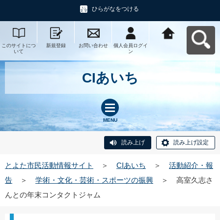
ひらがなをつける
このサイトにつ
新規登録
お問い合わせ
個人会員ログイ
とよた市民活動
いて
ン
情報サイトへ戻
る
CIあいち
MENU
読み上げ
読み上げ設定
とよた市民活動情報サイト
＞
CIあいち
＞
活動紹介・報
告
＞
学術・文化・芸術・スポーツの振興
＞
高室久志さ
んとの年末コンタクトジャム