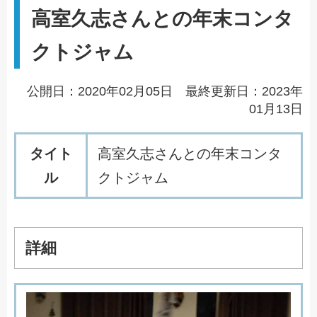
高室久志さんとの年末コンタ
クトジャム
公開日：2020年02月05日 最終更新日：2023年
01月13日
タイト
高
室
久
志
さ
ん
と
の
年
末
コ
ン
タ
ル
ク
ト
ジ
ャ
ム
詳細