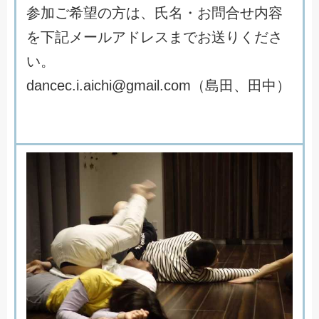
参
加
ご
希
望
の
方
は
、
氏
名
・
お
問
合
せ
内
容
を
下
記
メ
ー
ル
ア
ド
レ
ス
ま
で
お
送
り
く
だ
さ
い
。
d
a
n
c
e
c
.
i
.
a
i
c
h
i
@
g
m
a
i
l
.
c
o
m
（
島
田
、
田
中
）