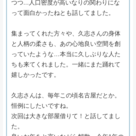
つ
つ
.
.
.
人
口
密
度
が
高
い
な
り
の
関
わ
り
に
な
っ
て
面
白
か
っ
た
ね
と
も
話
し
て
ま
し
た
。
集
ま
っ
て
く
れ
た
方
々
や
、
久
志
さ
ん
の
身
体
と
人
柄
の
柔
さ
も
、
あ
の
心
地
良
い
空
間
を
創
っ
て
い
た
よ
う
な
…
本
当
に
久
し
ぶ
り
な
人
た
ち
も
来
て
く
れ
ま
し
た
。
一
緒
に
ま
た
踊
れ
て
嬉
し
か
っ
た
で
す
。
久
志
さ
ん
は
、
毎
年
こ
の
頃
名
古
屋
だ
と
か
。
恒
例
に
し
た
い
で
す
ね
。
次
回
は
大
き
な
部
屋
借
り
て
！
と
話
し
て
ま
し
た
。