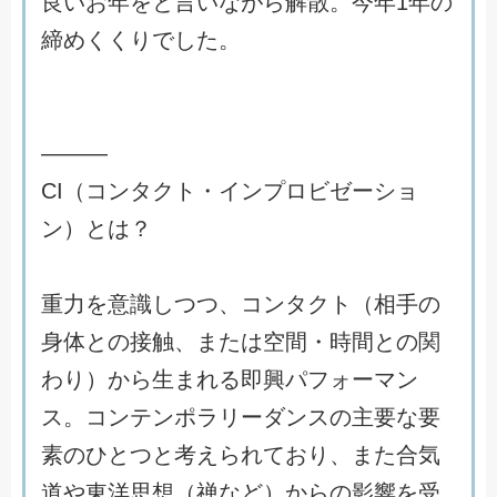
良
い
お
年
を
と
言
い
な
が
ら
解
散
。
今
年
1
年
の
締
め
く
く
り
で
し
た
。
―
―
―
C
I
（
コ
ン
タ
ク
ト
・
イ
ン
プ
ロ
ビ
ゼ
ー
シ
ョ
ン
）
と
は
？
重
力
を
意
識
し
つ
つ
、
コ
ン
タ
ク
ト
（
相
手
の
身
体
と
の
接
触
、
ま
た
は
空
間
・
時
間
と
の
関
わ
り
）
か
ら
生
ま
れ
る
即
興
パ
フ
ォ
ー
マ
ン
ス
。
コ
ン
テ
ン
ポ
ラ
リ
ー
ダ
ン
ス
の
主
要
な
要
素
の
ひ
と
つ
と
考
え
ら
れ
て
お
り
、
ま
た
合
気
道
や
東
洋
思
想
（
禅
な
ど
）
か
ら
の
影
響
を
受