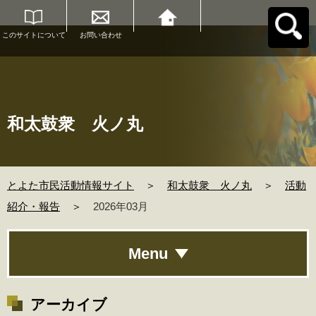
このサイトについて
お問い合わせ
とよた市民活動情報
サイトへ戻る
和太鼓衆 火ノ丸
とよた市民活動情報サイト
＞
和太鼓衆 火ノ丸
＞
活動
紹介・報告
＞
2026年03月
Menu
アーカイブ