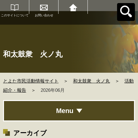
このサイトについて
お問い合わせ
とよた市民活動情報
サイトへ戻る
和太鼓衆 火ノ丸
とよた市民活動情報サイト
＞
和太鼓衆 火ノ丸
＞
活動
紹介・報告
＞
2026年06月
Menu
アーカイブ